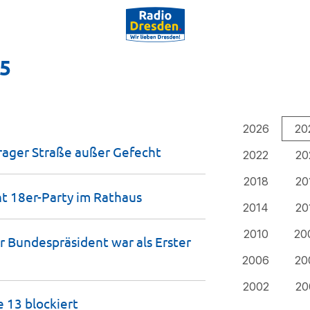
25
2026
20
Prager Straße außer
Gefecht
2022
20
2018
20
ht 18er-Party im
Rathaus
2014
20
2010
20
r Bundespräsident war als Erster
2006
20
2002
20
ie 13
blockiert