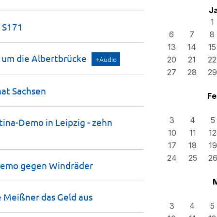
J
1
r
S171
6
7
8
13
14
15
d um die
Albertbrücke
+Audio
20
21
22
27
28
29
hat
Sachsen
Fe
3
4
5
ina-Demo in Leipzig - zehn
10
11
12
17
18
19
24
25
2
-Demo gegen
Windräder
e Meißner das Geld
aus
3
4
5