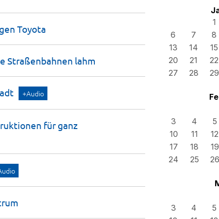
J
1
egen
Toyota
6
7
8
13
14
15
 die Straßenbahnen
lahm
20
21
22
27
28
29
adt
+Audio
Fe
3
4
5
ruktionen für ganz
10
11
12
17
18
19
24
25
2
Audio
trum
3
4
5