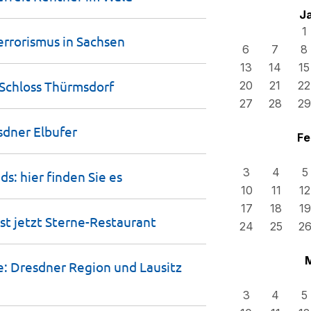
J
1
errorismus in
Sachsen
6
7
8
13
14
15
Schloss
Thürmsdorf
20
21
22
27
28
29
esdner
Elbufer
Fe
3
4
5
ds: hier finden Sie
es
10
11
12
17
18
19
st jetzt
Sterne-Restaurant
24
25
2
: Dresdner Region und Lausitz
3
4
5