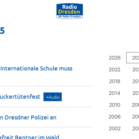
25
2026
20
Internationale Schule muss
2022
20
2018
20
2014
20
uckertütenfest
+Audio
2010
20
n Dresdner Polizei
an
2006
20
2002
20
freit Rentner im
Wald