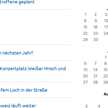
etroffene
geplant
1
2
3
8
9
1
15
16
1
22
23
2
29
30
m nächsten
Jahr?
1
6
7
8
Konzertplatz Weißer Hirsch und
13
14
15
20
21
22
27
28
29
efem Loch in der
Straße
A
hweiz läuft
weiter
3
4