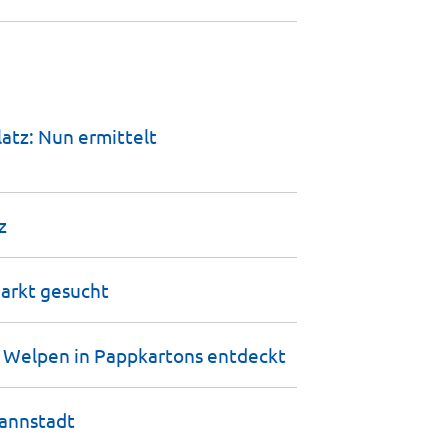
atz: Nun ermittelt
z
markt
gesucht
n Welpen in Pappkartons
entdeckt
annstadt