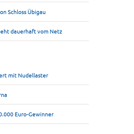
on Schloss
Übigau
geht dauerhaft vom
Netz
iert mit
Nudellaster
rna
00.000
Euro-Gewinner