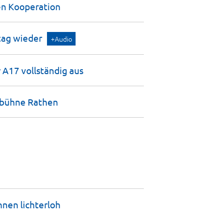
en
Kooperation
tag
wieder
+Audio
 A17 vollständig
aus
nbühne
Rathen
ennen
lichterloh