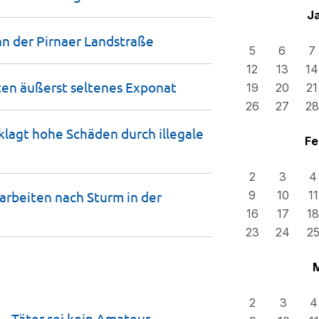
J
n der Pirnaer
Landstraße
5
6
7
12
13
14
ten äußerst seltenes
Exponat
19
20
21
26
27
28
klagt hohe Schäden durch illegale
Fe
2
3
4
rbeiten nach Sturm in der
9
10
11
16
17
18
23
24
2
2
3
4
 Täter sei kein
Amateur