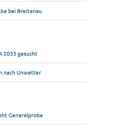
cke bei
Breitenau
GA 2033
gesucht
n nach
Unwetter
teht
Generalprobe