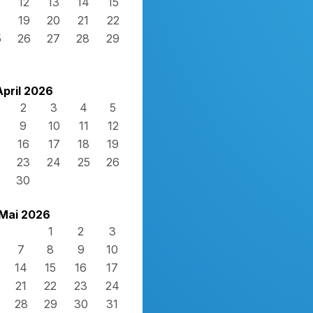
12
13
14
15
8
19
20
21
22
5
26
27
28
29
April 2026
2
3
4
5
9
10
11
12
16
17
18
19
23
24
25
26
30
Mai 2026
1
2
3
7
8
9
10
14
15
16
17
21
22
23
24
28
29
30
31