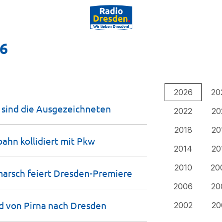
26
2026
20
 sind die
Ausgezeichneten
2022
20
2018
20
ahn kollidiert mit
Pkw
2014
20
2010
20
rsch feiert
Dresden-Premiere
2006
20
d von Pirna nach
Dresden
2002
20