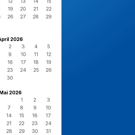
12
13
14
15
8
19
20
21
22
5
26
27
28
29
April 2026
2
3
4
5
9
10
11
12
16
17
18
19
23
24
25
26
30
Mai 2026
1
2
3
7
8
9
10
14
15
16
17
21
22
23
24
28
29
30
31