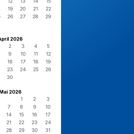
12
13
14
15
8
19
20
21
22
5
26
27
28
29
April 2026
2
3
4
5
9
10
11
12
16
17
18
19
23
24
25
26
30
Mai 2026
1
2
3
7
8
9
10
14
15
16
17
21
22
23
24
28
29
30
31