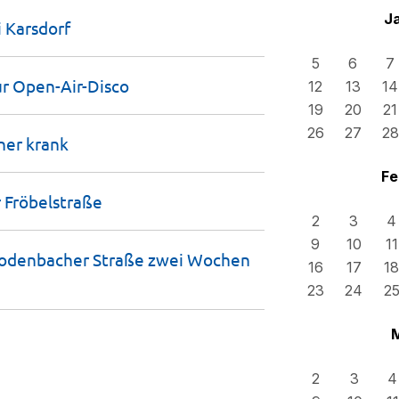
J
i
Karsdorf
5
6
7
ur
Open-Air-Disco
12
13
14
19
20
21
26
27
28
ener
krank
Fe
r
Fröbelstraße
2
3
4
9
10
11
Bodenbacher Straße zwei Wochen
16
17
18
23
24
2
2
3
4