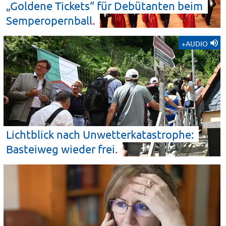
„Goldene Tickets“ für Debütanten beim
Semperopernball
+AUDIO
Lichtblick nach Unwetterkatastrophe:
Basteiweg wieder
frei