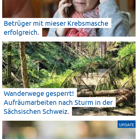
Betrüger mit mieser Krebsmasche
erfolgreich
Wanderwege gesperrt!
Aufräumarbeiten nach Sturm in der
Sächsischen
Schweiz
UPDATE