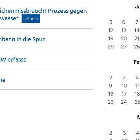
J
chenmissbrauch? Prozess gegen
wasser
+Audio
5
6
7
12
13
14
nbahn in die
Spur
19
20
21
26
27
28
LKW
erfasst
Fe
2
3
4
he
9
10
11
16
17
18
23
24
2
2
3
4