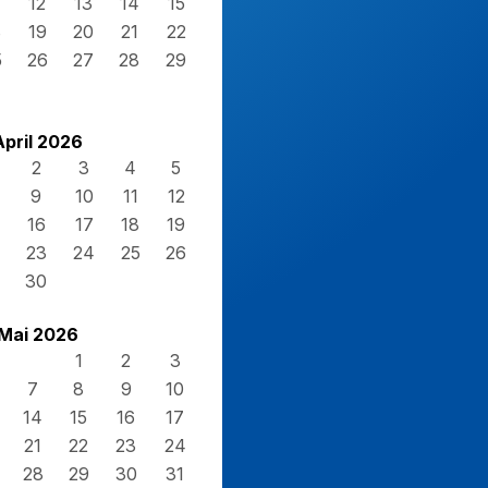
12
13
14
15
8
19
20
21
22
5
26
27
28
29
April 2026
2
3
4
5
9
10
11
12
16
17
18
19
23
24
25
26
30
Mai 2026
1
2
3
7
8
9
10
14
15
16
17
21
22
23
24
28
29
30
31