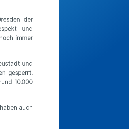
Dresden der
espekt und
 noch immer
eustadt und
n gesperrt.
 rund 10.000
e haben auch