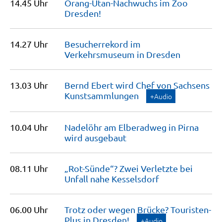
14.45 Uhr
Orang-Utan-Nachwuchs im Zoo
Dresden!
14.27 Uhr
Besucherrekord im
Verkehrsmuseum in
Dresden
13.03 Uhr
Bernd Ebert wird Chef von Sachsens
Kunstsammlungen
+Audio
10.04 Uhr
Nadelöhr am Elberadweg in Pirna
wird
ausgebaut
08.11 Uhr
„Rot-Sünde“? Zwei Verletzte bei
Unfall nahe
Kesselsdorf
06.00 Uhr
Trotz oder wegen Brücke? Touristen-
Plus in
Dresden!
+Audio