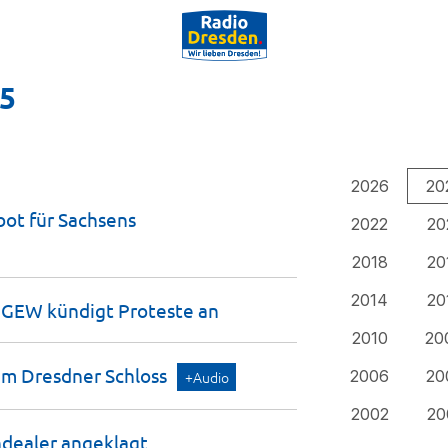
25
2026
20
bot für Sachsens
2022
20
2018
20
2014
20
- GEW kündigt Proteste
an
2010
20
 im Dresdner
Schloss
2006
20
+Audio
2002
20
ndealer
angeklagt