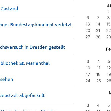
J
m
Zustand
1
6
7
8
ziger Bundestagskandidat verletzt
13
14
15
20
21
22
27
28
29
uchsversuch in Dresden
gestellt
Fe
3
4
5
ibliothek St.
Marienthal
10
11
12
17
18
19
ssehen
24
25
2
 Neustadt
abgefackelt
3
4
5