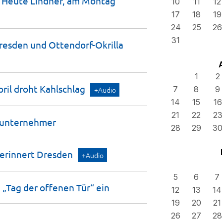
 Heute Lindner, am Montag
10
11
12
17
18
19
24
25
26
31
resden und Ottendorf-Okrilla
1
2
pril droht
Kahlschlag
7
8
9
+Audio
14
15
16
21
22
2
nunternehmer
28
29
3
 erinnert
Dresden
+Audio
5
6
7
 „Tag der offenen Tür“
ein
12
13
14
19
20
21
26
27
28