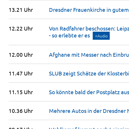
13.21 Uhr
Dresdner Frauenkirche in gute
12.22 Uhr
Von Radfahrer beschossen: Leip
- so erlebte er
es
+Audio
12.00 Uhr
Afghane mit Messer nach Einbr
11.47 Uhr
SLUB zeigt Schätze der Klosterb
11.15 Uhr
So könnte bald der Postplatz
au
10.36 Uhr
Mehrere Autos in der Dresdner