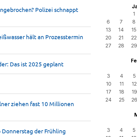
J
ngebrochen? Polizei schnappt
1
6
7
8
13
14
15
ißwasser hält an Prozesstermin
20
21
22
27
28
29
Fe
er: Das ist 2025
geplant
3
4
5
10
11
12
17
18
19
24
25
2
lner ziehen fast 10 Millionen
3
4
5
ab Donnerstag der
Frühling