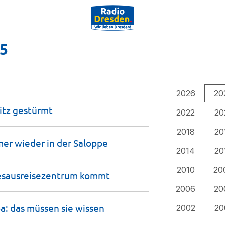
25
2026
20
itz
gestürmt
2022
20
2018
20
mer wieder in der
Saloppe
2014
20
2010
20
desausreisezentrum
kommt
2006
20
a: das müssen sie
wissen
2002
20