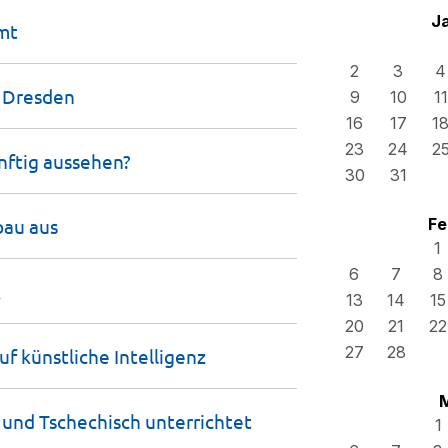
J
mt
2
3
4
n
Dresden
9
10
11
16
17
1
23
24
2
nftig
aussehen?
30
31
bau
aus
Fe
1
6
7
8
k
13
14
15
20
21
22
27
28
auf künstliche
Intelligenz
h und Tschechisch
unterrichtet
1