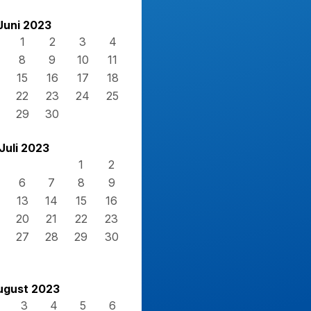
Juni 2023
1
2
3
4
8
9
10
11
15
16
17
18
22
23
24
25
29
30
Juli 2023
1
2
6
7
8
9
13
14
15
16
20
21
22
23
27
28
29
30
ugust 2023
3
4
5
6