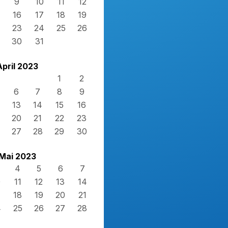
9
10
11
12
16
17
18
19
23
24
25
26
30
31
April 2023
1
2
6
7
8
9
13
14
15
16
20
21
22
23
27
28
29
30
Mai 2023
4
5
6
7
0
11
12
13
14
7
18
19
20
21
4
25
26
27
28
1