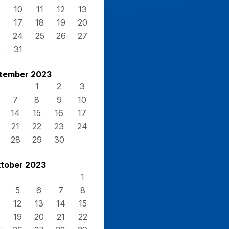
10
11
12
13
17
18
19
20
3
24
25
26
27
0
31
tember 2023
1
2
3
7
8
9
10
14
15
16
17
21
22
23
24
28
29
30
tober 2023
1
5
6
7
8
12
13
14
15
8
19
20
21
22