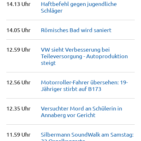
14.13 Uhr
Haftbefehl gegen jugendliche
Schläger
14.05 Uhr
Römisches Bad wird
saniert
12.59 Uhr
VW sieht Verbesserung bei
Teileversorgung - Autoproduktion
steigt
12.56 Uhr
Motorroller-Fahrer übersehen: 19-
Jähriger stirbt auf
B173
12.35 Uhr
Versuchter Mord an Schülerin in
Annaberg vor
Gericht
11.59 Uhr
Silbermann SoundWalk am Samstag:
32
Orgelkonzerte