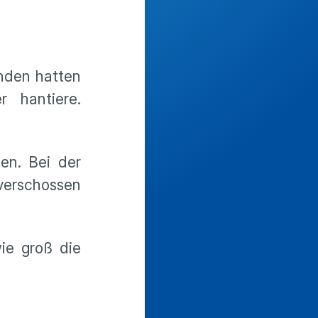
nden hatten
 hantiere.
en. Bei der
 verschossen
ie groß die