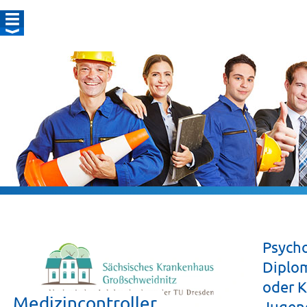
Psycho
Diplom
oder K
Medizincontroller
Jugen