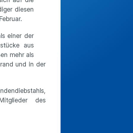
diger diesen
Februar.
s einer der
kstücke aus
ßen mehr als
Brand und in der
dendiebstahls,
itglieder des