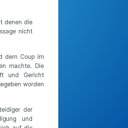
it denen die
ssage nicht
und dem Coup im
len machte. Die
aft und Gericht
kgegeben worden
eidiger der
digung und
sich auf die