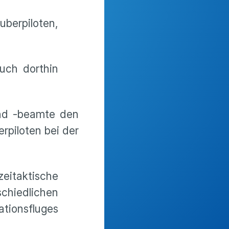
uberpiloten,
uch dorthin
und -beamte den
rpiloten bei der
zeitaktische
schiedlichen
ationsfluges