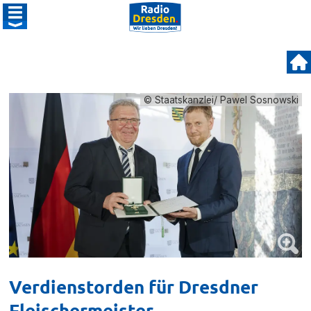
© Staatskanzlei/ Pawel Sosnowski
Verdienstorden für Dresdner
Fleischermeister