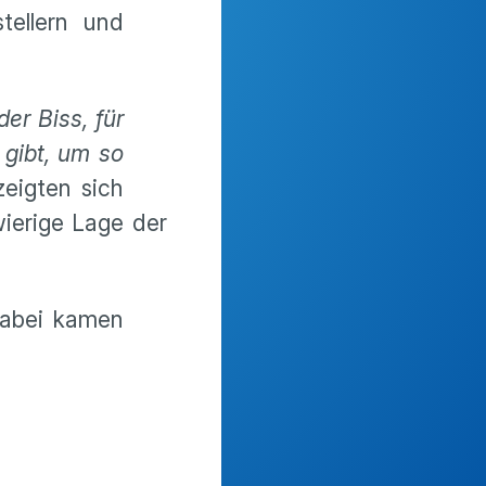
tellern und
er Biss, für
 gibt, um so
eigten sich
wierige Lage der
Dabei kamen