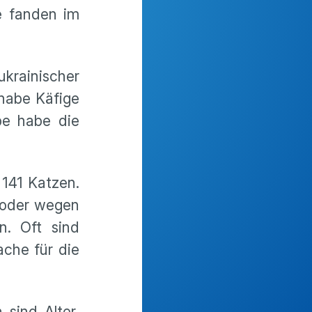
e fanden im
krainischer
habe Käfige
abe habe die
 141 Katzen.
 oder wegen
n. Oft sind
che für die
 sind Alter,