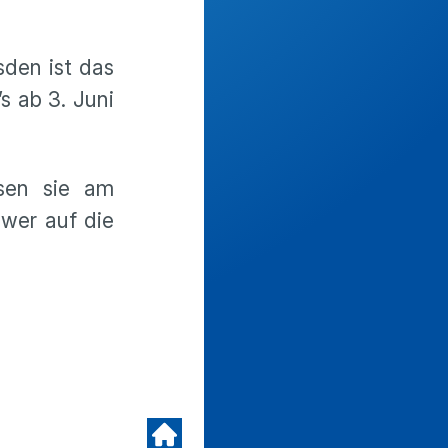
sden ist das
s ab 3. Juni
ssen sie am
 wer auf die