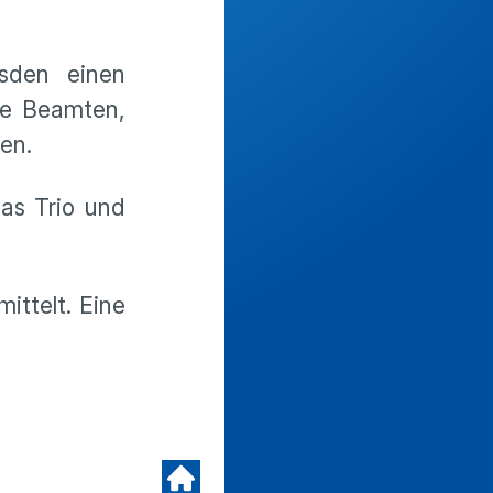
esden einen
ie Beamten,
en.
as Trio und
ttelt. Eine