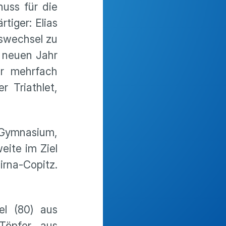
uss für die
tiger: Elias
swechsel zu
m neuen Jahr
er mehrfach
 Triathlet,
-Gymnasium,
eite im Ziel
irna-Copitz.
el (80) aus
 Töpfer aus