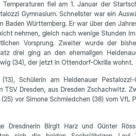
Temperaturen fiel am 1. Januar der Startsch
alozzi Gymnasium. Schnellster war ein Auswär
in Baden Württemberg. Er war über den Jahre
 nicht nehmen, gleich nach wenige Stunden i
lichen Vorsprung. Zweiter wurde der bish
latz drei ging an den ehemaligen Heidenauer
ig (34), der jetzt in Ottendorf-Okrilla wohnt.
13), Schülerin am Heidenauer Pestalozzi
im TSV Dresden, aus Dresden Zschachwitz. Zw
 (25) vor Simone Schmiedchen (38) vom VfL P
ige Dresdnerin Birgit Harz und Günter Röss
tten sich die beiden Sechsjährigen Levi