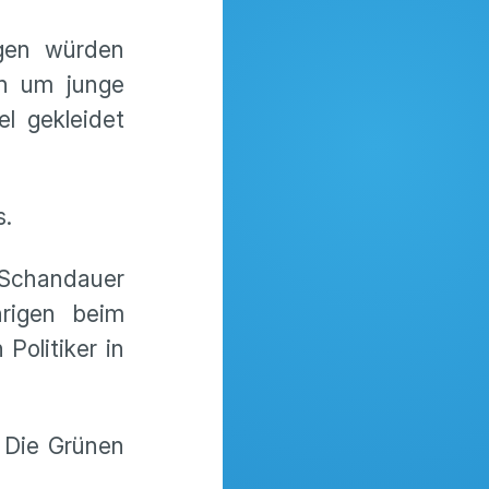
gen würden
ch um junge
l gekleidet
s.
 Schandauer
rigen beim
Politiker in
/ Die Grünen