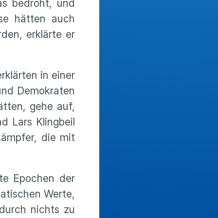
as bedroht, und
sse hätten auch
en, erklärte er
lärten in einer
 und Demokraten
ätten, gehe auf,
 Lars Klingbeil
kämpfer, die mit
ste Epochen der
ratischen Werte,
durch nichts zu