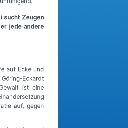
eunruhigend.
ei sucht Zeugen
der jede andere
ffe auf Ecke und
 Göring-Eckardt
Gewalt ist eine
seinandersetzung
ratie auf, gegen