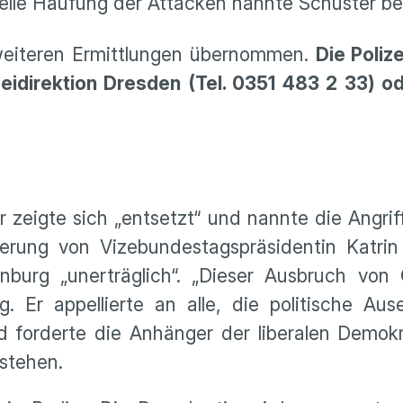
tuelle Häufung der Attacken nannte Schuster b
weiteren Ermittlungen übernommen.
Die Poliz
izeidirektion Dresden (Tel. 0351 483 2 33) o
 zeigte sich „entsetzt“ und nannte die Angri
rung von Vizebundestagspräsidentin Katrin
burg „unerträglich“. „Dieser Ausbruch von 
g. Er appellierte an alle, die politische Au
d forderte die Anhänger der liberalen Demok
stehen.