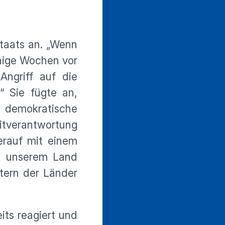
taats an. „Wenn
enige Wochen vor
Angriff auf die
“ Sie fügte an,
n demokratische
Mitverantwortung
erauf mit einem
n unserem Land
stern der Länder
ts reagiert und