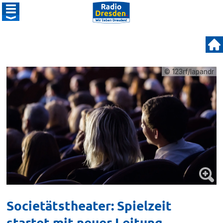
© 123rf/lapandr
Societätstheater: Spielzeit
startet mit neuer Leitung