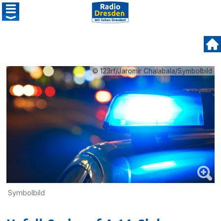
© 123rf/Jaromír Chalabala/Symbolbild
Symbolbild