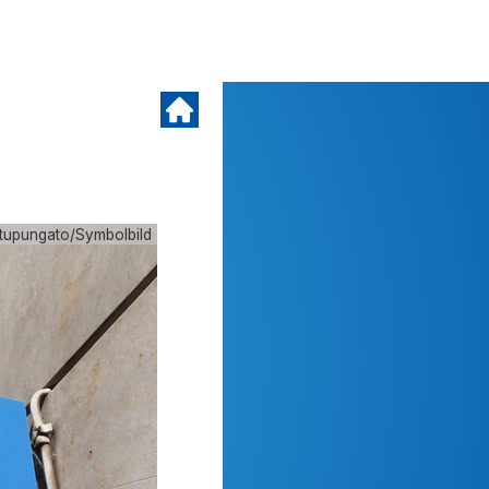
/tupungato/Symbolbild