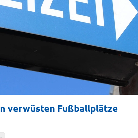
en verwüsten Fußballplätze
n