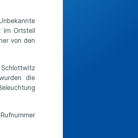
 Unbekannte
im Ortsteil
nner von den
Schlottwitz
 wurden die
Beleuchtung
r Rufnummer