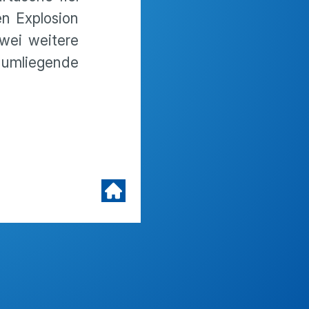
en Explosion
zwei weitere
 umliegende