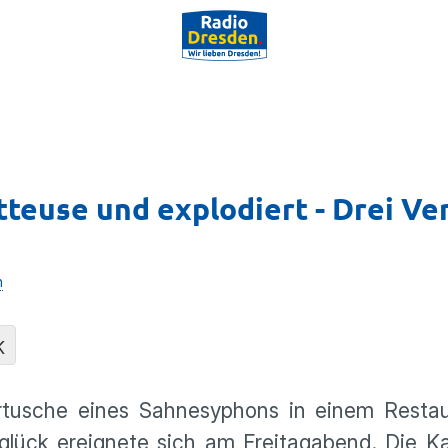
tteuse und explodiert - Drei Ver
n
K
Kartusche eines Sahnesyphons in einem Resta
lück ereignete sich am Freitagabend. Die Ka