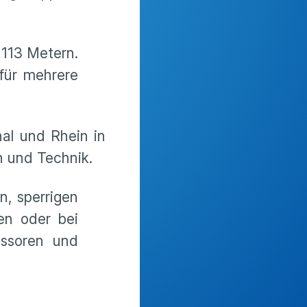
 113 Metern.
 für mehrere
nal und Rhein in
 und Technik.
n, sperrigen
en oder bei
essoren und