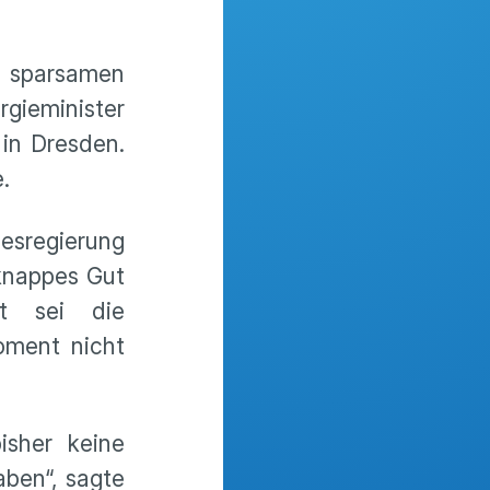
m sparsamen
gieminister
in Dresden.
.
desregierung
 knappes Gut
it sei die
oment nicht
isher keine
aben“, sagte