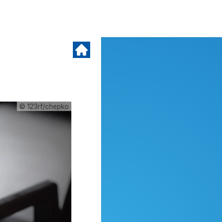
© 123rf/chepko