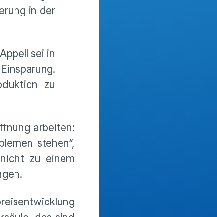
rung in der
ppell sei in
Einsparung.
oduktion zu
ffnung arbeiten:
oblemen stehen“,
 nicht zu einem
ngen.
preisentwicklung