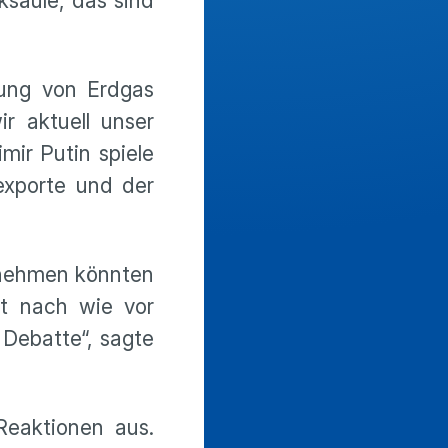
ksäule, das sind
ung von Erdgas
r aktuell unser
mir Putin spiele
exporte und der
rnehmen könnten
st nach wie vor
 Debatte“, sagte
Reaktionen aus.