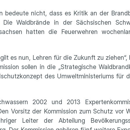
n bedeute nicht, dass es Kritik an der Bran
. Die Waldbrände in der Sächsischen Schw
dsachsen hatten die Feuerwehren wochenla
lt es nun, Lehren für die Zukunft zu ziehen“, 
ission sollen in die „Strategische Waldbrand
dschutzkonzept des Umweltministeriums für d
chwassern 2002 und 2013 Expertenkommis
Den Vorsitz der Kommission zum Schutz vor 
hriger Leiter der Abteilung Bevölkerungs
. Der Kommission gehören fünf weitere Exper