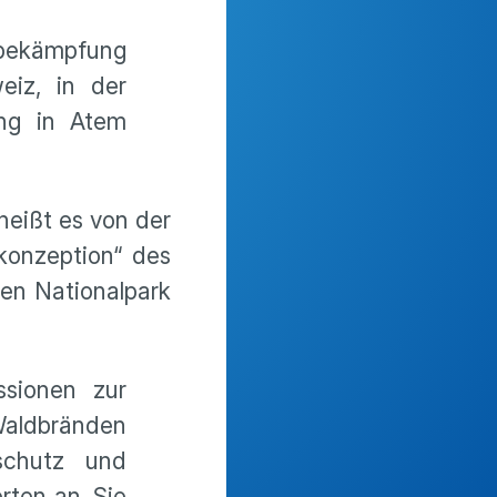
dbekämpfung
eiz, in der
ng in Atem
heißt es von der
konzeption“ des
en Nationalpark
sionen zur
Waldbränden
schutz und
ten an. Sie