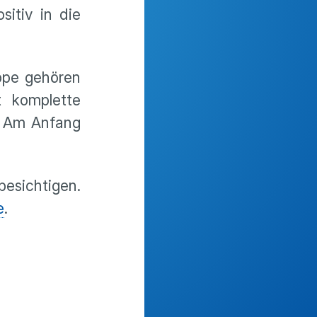
sitiv in die
ppe gehören
t komplette
. Am Anfang
besichtigen.
e
.