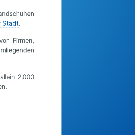
Handschuhen
r Stadt
.
von Firmen,
rumliegenden
llein 2.000
en.