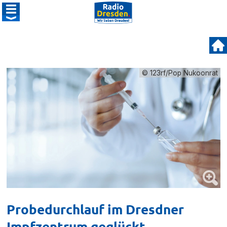
© 123rf/Pop Nukoonrat
Probedurchlauf im Dresdner
Impfzentrum geglückt