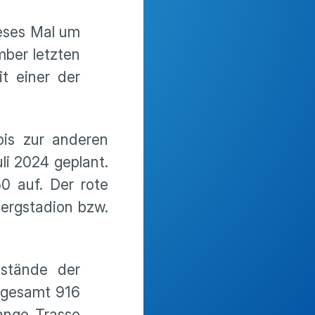
ieses Mal um
mber letzten
t einer der
bis zur anderen
li 2024 geplant.
50 auf. Der rote
ergstadion bzw.
bstände der
nsgesamt 916
lange Trasse