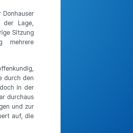
er Donhauser
n der Lage,
rige Sitzung
ig mehrere
offenkundig,
e durch den
doch in der
war durchaus
ngen und zur
ert auf, die