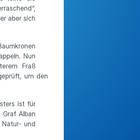
erraschend“,
er aber sich
 Baumkronen
appeln. Nun
terem Fraß
geprüft, um den
ters ist für
 Graf Alban
r Natur- und