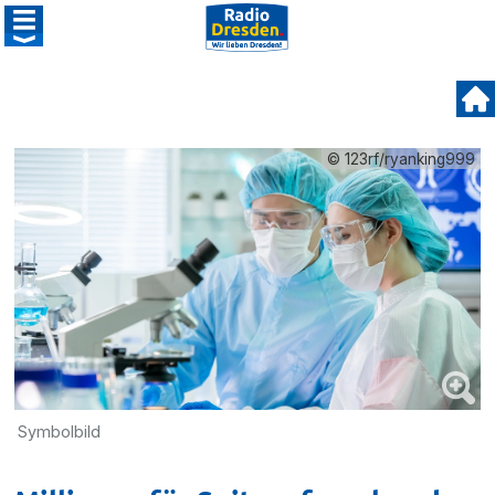
© 123rf/ryanking999
Symbolbild