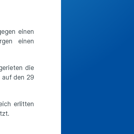
gegen einen
rgen einen
gerieten die
g auf den 29
ich erlitten
tzt.