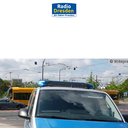
© xcitepr