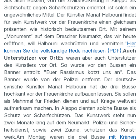
aus alten Bussen, von der Zivil­be­völ­ke­rung in Aleppo als
Sicht­schutz gegen Scharf­schützen errichtet, ist solch ein
ungewöhn­li­ches Mittel. Der Künstler Manaf Halbouni findet
für sein Kunst­werk vor der Frauen­kirche einen gleichsam
präsenten wie histo­risch bedeut­samen Ort. Mit seinem
„Monument“ auf dem Dresdner Neumarkt, das wir heute
eröffnen, will Halbouni wachrüt­teln und vermit­teln."
Hier
können Sie die vollständige Rede nachlesen (PDF)
.
Auch
Unter­stützer vor Ort
Es waren aber auch Unter­stützer
des Künst­lers vor Ort. So wurde vor den Bussen ein
Banner entrollt: "Euer Rassismus kotzt uns an". Das
Banner wurde von der Polizei entfernt. Der deutsch-
syrische Künstler Manaf Halbouni hat die drei Busse
hochkant vor der Frauen­kirche aufbauen lassen. Sie sollen
als Mahnmal für Frieden dienen und auf Kriege weltweit
aufmerksam machen. In Aleppo dienten solche Busse als
Schutz vor Scharf­schützen. Das Kunst­werk steht nun
zwei Monate lang auf dem Neumarkt. Polizei und Sicher­
heits­dienst, sowie zwei Zäune, schützen das Kunst­
werk.Am Montag waren die drei Busse
mit Kränen