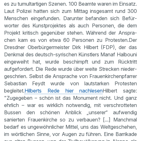
es zu tumult­ar­tigen Szenen. 100 Beamte waren im Einsatz.
Laut Polizei hatten sich zum Mittag insge­samt rund 300
Menschen einge­funden. Darunter befanden sich Befür­
worter des Kunst­pro­jektes als auch Personen, die dem
Projekt kritisch gegen­über stehen. Während der Anspra­
chen kam es von etwa 60 Personen zu Protesten.Der
Dresdner Oberbür­ger­meister Dirk Hilbert (FDP), der das
Denkmal des deutsch-syrischen Künst­lers Manaf Halbouni
einge­weiht hat, wurde beschimpft und zum Rücktritt
aufge­for­dert. Die Rede wurde über weite Strecken nieder­
ge­schrien. Selbst die Ansprache von Frauen­kir­chen­pfarrer
Sebas­tian Feydt wurde von lautstarken Protesten
begleitet.
Hilberts Rede hier nachlesen
Hilbert sagte:
"Zugegeben – schön ist das Monument nicht. Und ganz
ehrlich – war es wirklich notwendig, mit verschrot­teten
Bussen den schönen Anblick „unserer“ aufwendig
sanierten Frauen­kirche so zu verbauen? [...] Manchmal
bedarf es ungewöhn­li­cher Mittel, uns das Weltge­schehen,
im wörtli­chen Sinne, vor Augen zu führen. Eine Barri­kade