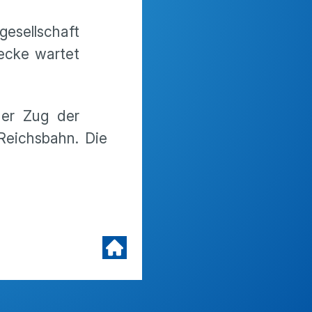
esellschaft
recke wartet
der Zug der
Reichsbahn. Die