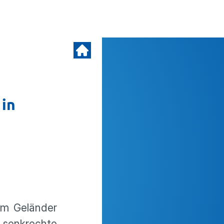
 in
em Geländer
senkrechte