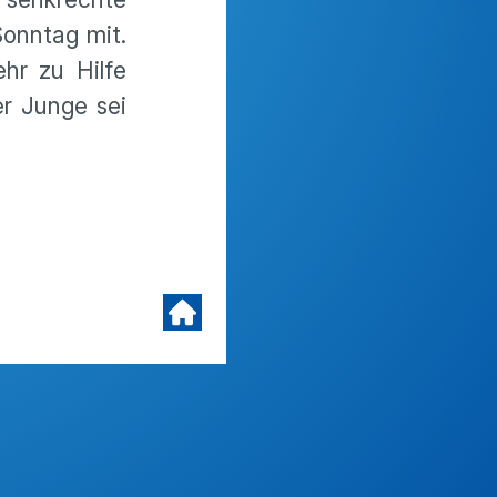
Sonntag mit.
hr zu Hilfe
er Junge sei