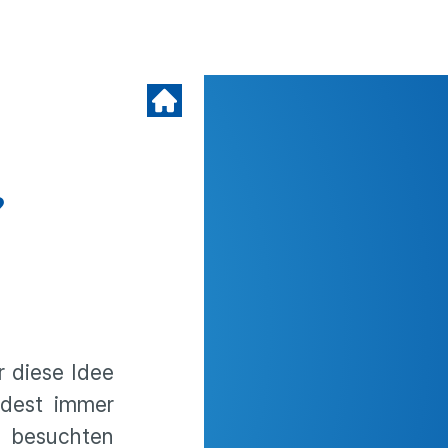
?
r diese Idee
ndest immer
 besuchten