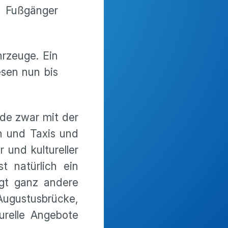
r Fußgänger
rzeuge. Ein
esen nun bis
rde zwar mit der
n und Taxis und
 und kultureller
t natürlich ein
ngt ganz andere
Augustusbrücke,
urelle Angebote