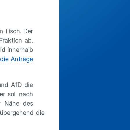
m Tisch. Der
raktion ab.
id innerhalb
 die Anträge
und AfD die
er soll nach
er Nähe des
rübergehend die