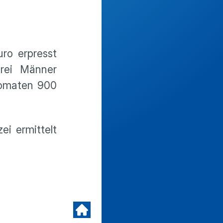
ro erpresst
drei Männer
tomaten 900
i ermittelt