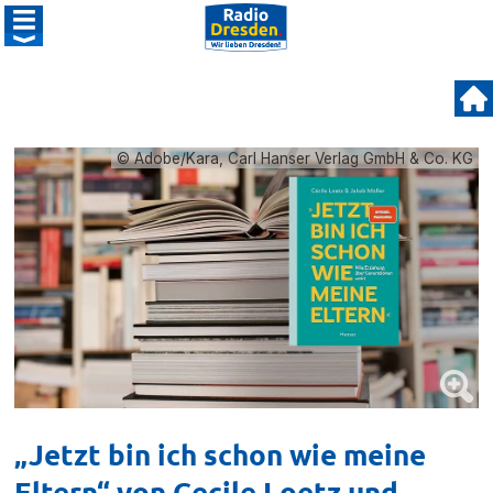
© Adobe/Kara, Carl Hanser Verlag GmbH & Co. KG
„Jetzt bin ich schon wie meine
Eltern“ von Cecile Loetz und