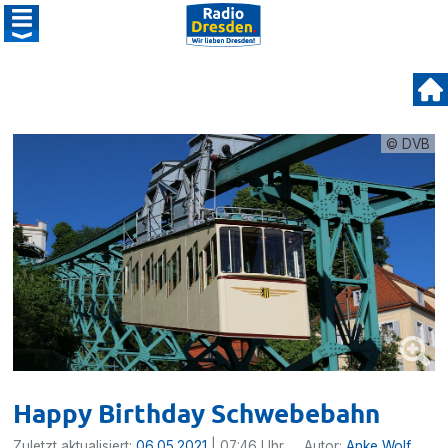
© DVB
Happy Birthday Schwebebahn
Zuletzt aktualisiert:
06.05.2021
| 07:46 Uhr
Autor:
Anke Wolf