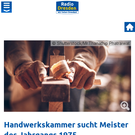
© Shutterstock/Mr.Thanathip Phatraiwat
Handwerkskammer sucht Meister
des Jahrgangs 1975